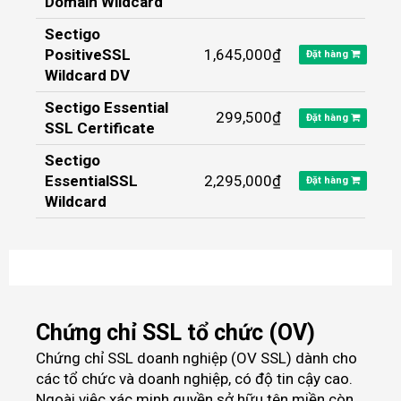
Domain Wildcard
Sectigo
PositiveSSL
1,645,000₫
Đặt hàng
Wildcard DV
Sectigo Essential
299,500₫
Đặt hàng
SSL Certificate
Sectigo
EssentialSSL
2,295,000₫
Đặt hàng
Wildcard
Chứng chỉ SSL tổ chức (OV)
Chứng chỉ SSL doanh nghiệp (OV SSL) dành cho
các tổ chức và doanh nghiệp, có độ tin cậy cao.
Ngoài việc xác minh quyền sở hữu tên miền còn