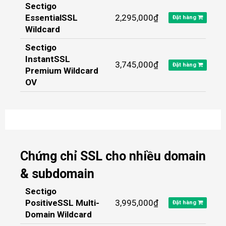
Sectigo
EssentialSSL
2,295,000₫
Đặt hàng
Wildcard
Sectigo
InstantSSL
3,745,000₫
Đặt hàng
Premium Wildcard
OV
Chứng chỉ SSL cho nhiều domain
& subdomain
Sectigo
PositiveSSL Multi-
3,995,000₫
Đặt hàng
Domain Wildcard