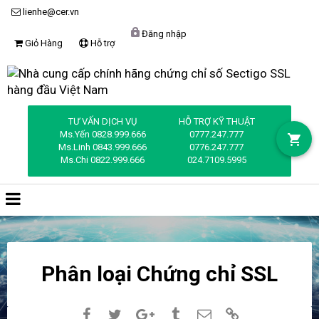
lienhe@cer.vn
Đăng nhập
Giỏ Hàng
Hỗ trợ
TƯ VẤN DỊCH VỤ
HỖ TRỢ KỸ THUẬT
Ms.Yến
0828.999.666
0777.247.777
Ms.Linh
0843.999.666
0776.247.777
Ms.Chi
0822.999.666
024.7109.5995
Phân loại Chứng chỉ SSL
Facebook
Twitter
Google+
Tumblr
Email
Link